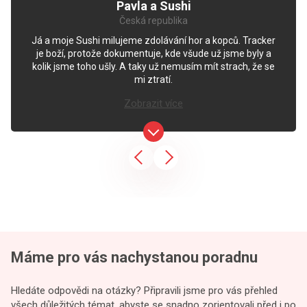
Pavla a Sushi
Česká republika
Já a moje Sushi milujeme zdolávání hor a kopců. Tracker
je boží, protože dokumentuje, kde všude už jsme byly a
kolik jsme toho ušly. A taky už nemusím mít strach, že se
mi ztratí.
Zobrazit více
DOG GPS mini lokátor pro
psy
1 299 Kč
Koupit tracker
Máme pro vás nachystanou poradnu
Hledáte odpovědi na otázky? Připravili jsme pro vás přehled
všech důležitých témat, abyste se snadno zorientovali před i po