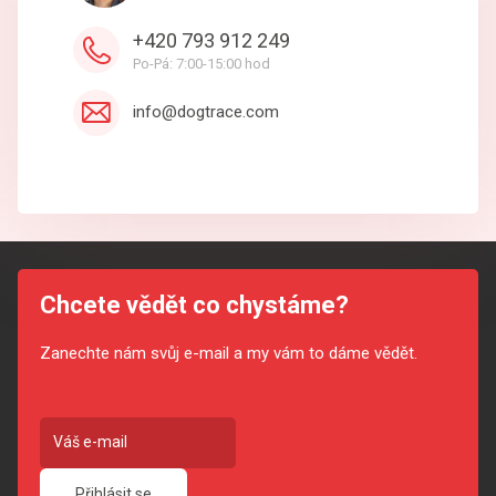
+420 793 912 249
Po-Pá: 7:00-15:00 hod
info@dogtrace.com
Chcete vědět co chystáme?
Zanechte nám svůj e-mail a my vám to dáme vědět.
Přihlásit se