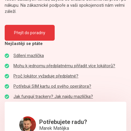
nákupu. Na zákaznické podpoře a vaši spokojenosti nám velmi
záleží.
Přejít do poradny
Nejčastěji se ptáte
Sdílení mazlíčka
Mohu k jednomu předplatnému přiřadit více lokátorů?
Proč lokátor vyžaduje předplatné?
Potřebuji SIM kartu od svého operátora?
Jak fungují trackery? Jak najdu mazlíčka?
Potřebujete radu?
Marek Matějka