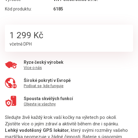
Kód produktu:
6185
1 299 Kč
včetně DPH
Ryze český výrobek
Více o nás
Široké pokrytí v Evropě
Podívat se, kde funguje
Spousta skvělých funkcí
Objevte je všechny
Sledujte živě každý krok vaší kočky na výletech po okolí.
Zjistěte více o jejím zdraví a aktivitě během dne i spánku.
Lehký vodotěsný GPS lokátor
, který svými rozměry vašeho
mazlíčka neomezuje v žádné činnosti. Baterie s úsporným