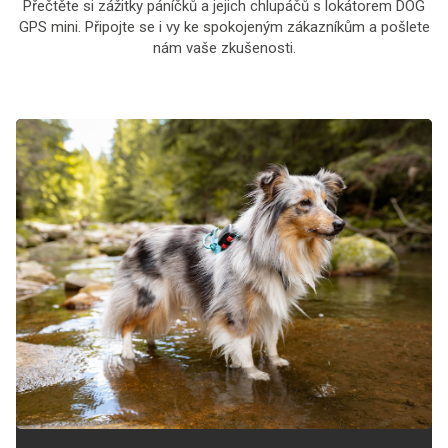
Přečtěte si zážitky páníčků a jejich chlupáčů s lokátorem DOG
GPS mini. Připojte se i vy ke spokojeným zákazníkům a pošlete
nám vaše zkušenosti.