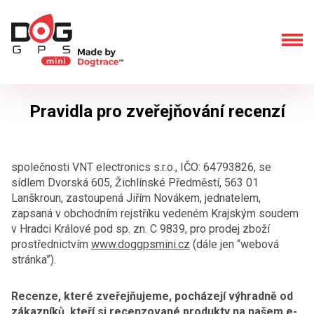
Pravidla pro zveřejňování recenzí
společnosti VNT electronics s.r.o., IČO: 64793826, se
sídlem Dvorská 605, Žichlínské Předměstí, 563 01
Lanškroun, zastoupená Jiřím Novákem, jednatelem,
zapsaná v obchodním rejstříku vedeném Krajským soudem
v Hradci Králové pod sp. zn. C 9839, pro prodej zboží
prostřednictvím
www.doggpsmini.cz
(dále jen “webová
stránka”).
Recenze, které zveřejňujeme, pocházejí výhradně od
zákazníků, kteří si recenzované produkty na našem e-