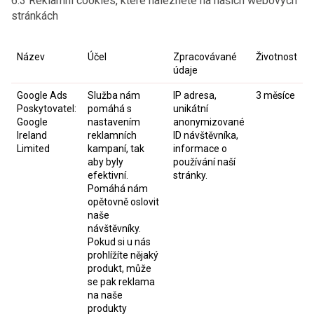
6.3 Reklamní cookies, které naleznete na našich webových
stránkách
Název
Účel
Zpracovávané
Životnost
údaje
Google Ads
Služba nám
IP adresa,
3 měsíce
Poskytovatel:
pomáhá s
unikátní
Google
nastavením
anonymizované
Ireland
reklamních
ID návštěvníka,
Limited
kampaní, tak
informace o
aby byly
používání naší
efektivní.
stránky.
Pomáhá nám
opětovně oslovit
naše
návštěvníky.
Pokud si u nás
prohlížíte nějaký
produkt, může
se pak reklama
na naše
produkty