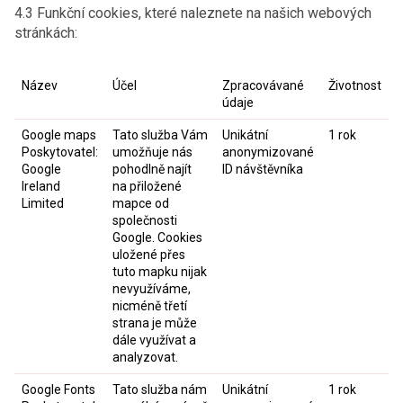
4.3 Funkční cookies, které naleznete na našich webových
stránkách:
Název
Účel
Zpracovávané
Životnost
údaje
Google maps
Tato služba Vám
Unikátní
1 rok
Poskytovatel:
umožňuje nás
anonymizované
Google
pohodlně najít
ID návštěvníka
Ireland
na přiložené
Limited
mapce od
společnosti
Google. Cookies
uložené přes
tuto mapku nijak
nevyužíváme,
nicméně třetí
strana je může
dále využívat a
analyzovat.
Google Fonts
Tato služba nám
Unikátní
1 rok