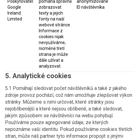
Poskytovatel:
pomáhá správně
anonymizované
Google
zobrazovat
ID návštěvníka
Ireland
texty a jejich
Limited
fonty na naší
webové stránce.
Informace z
cookies nijak
nevyužíváme,
nicméně třetí
strana je může
dále užívat a
analyzovat.
5. Analytické cookies
5.1 Pomáhají sledovat počet návštěvníků a také z jakého
zdroje provoz pochází, což nám umožňuje zlepšovat výkon
stránky. Můžeme s nimi určovat, které stránky jsou
nejoblíbenější a které nejsou oblíbené, a také sledovat,
jakým způsobem se návštěvníci na webu pohybují.
Používáme pouze agregované údaje, ze kterých
nepoznáme vaši identitu. Pokud používáme cookies třetích
stran, může náš partner tyto informace propojit s jinými