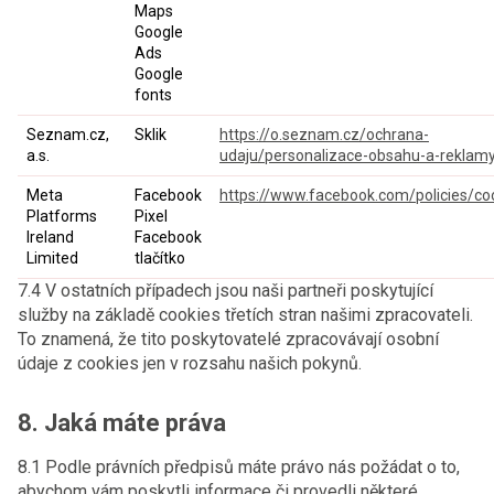
Maps
Google
Ads
Google
fonts
Seznam.cz,
Sklik
https://o.seznam.cz/ochrana-
a.s.
udaju/personalizace-obsahu-a-reklam
Meta
Facebook
https://www.facebook.com/policies/co
Platforms
Pixel
Ireland
Facebook
Limited
tlačítko
7.4 V ostatních případech jsou naši partneři poskytující
služby na základě cookies třetích stran našimi zpracovateli.
To znamená, že tito poskytovatelé zpracovávají osobní
údaje z cookies jen v rozsahu našich pokynů.
8. Jaká máte práva
8.1 Podle právních předpisů máte právo nás požádat o to,
abychom vám poskytli informace či provedli některé