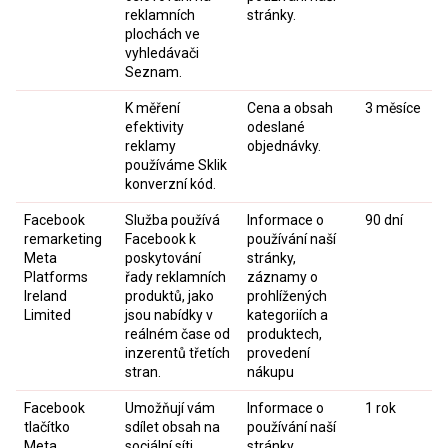
reklamních
stránky.
plochách ve
vyhledávači
Seznam.
K měření
Cena a obsah
3 měsíce
efektivity
odeslané
reklamy
objednávky.
používáme Sklik
konverzní kód.
Facebook
Služba používá
Informace o
90 dní
remarketing
Facebook k
používání naší
Meta
poskytování
stránky,
Platforms
řady reklamních
záznamy o
Ireland
produktů, jako
prohlížených
Limited
jsou nabídky v
kategoriích a
reálném čase od
produktech,
inzerentů třetích
provedení
stran.
nákupu
Facebook
Umožňují vám
Informace o
1 rok
tlačítko
sdílet obsah na
používání naší
Meta
sociální síti
stránky