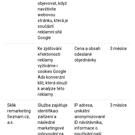
objevovat, když
navštívíte
webovou
stránku, která je
součástí
reklamní sítě
Google
Ke zjišťování
Cena a obsah
3 měsíce
efektivnosti
odeslané
reklamy
objednávky.
vyžíváme i
cookies Google
Ads konverzní
klíč, která slouží
k analýze této
reklamy.
Sklik
Služba zajišťuje
IP adresa,
3 měsíce
remarketing
identifikaci
unikátní
Seznam.cz,
zařízení a
anonymizované
a.s.
následné
ID návštěvníka,
marketingové
informace o
oslovování na
používání naší