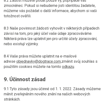
8.2 Žádost můžete podat pouze vy, popřípadě váš
zmocněnec. Pokud si nebudeme jisti identitou žadatele,
můžeme vás požádat o další informace, abychom si vaši
totožnost ověřili.
8.3 Naše povinnost žádosti vyhovět v některých případech
závisí na tom, pro jaký účel vaše údaje zpracováváme.
Některá práva lze uplatnit jen pro určité účely zpracování,
nebo existují výjimky.
8.4 Vaše práva můžete uplatnit na e-mailové
adrese
objednavky@dogtrace.com,
změnit svůj souhlas s
použitím cookies můžete na tomto
odkazu
.
9. Účinnost zásad
9.1 Tyto zásady jsou účinné od 1. 1. 2022. Zásady můžeme
měnit zveřejněním nového znění na našich webových
stránkách.