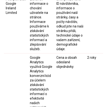
Google
informace o
ID návštěvníka,
Ireland
chování
informace o
Limited
uživatele na
používání naší
stránce.
stránky, časy a
Informace
počty návštěv,
používáme k
odkud jste na naši
získávání
stránku přišli,
statistických
technické údaje o
informací a
vašem zařízení,
zlepšování
demografické
služeb.
údaje.
Google
Cena a obsah
2 roky
Analytics
odeslané
využívá Google
objednávky.
Analytics
konverzní kód
za účelem
získávání
statistických
informací o
efektivitě
našich