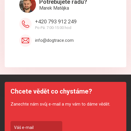
Potřebujete radu?
Marek Matějka
+420 793 912 249
Po-Pá: 7:00-15:00 hod
info@dogtrace.com
Chcete vědět co chystáme?
Zanechte nám svůj e-mail a my vám to dáme vědět.