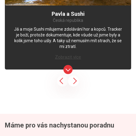
Pavla a Sushi
Česká republika
Já a moje Sushi milujeme zdolávání hor a kopců. Tracker
je boží, protože dokumentuje, kde všude už jsme byly a
kolik jsme toho ušly. A taky už nemusím mít strach, že se
mi ztratí.
Zobrazit více
DOG GPS mini lokátor pro
psy
1 299 Kč
Koupit tracker
Máme pro vás nachystanou poradnu