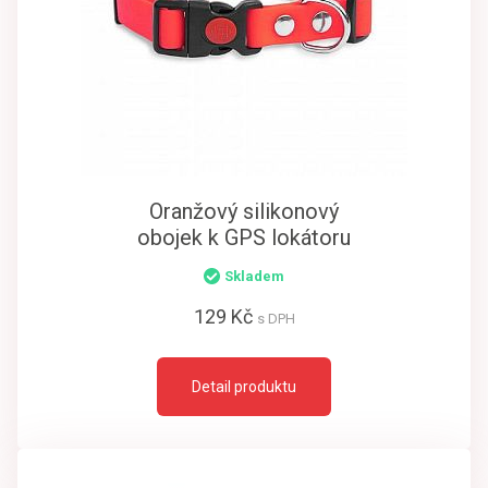
Oranžový silikonový
obojek k GPS lokátoru
Skladem
129 Kč
s DPH
Detail produktu