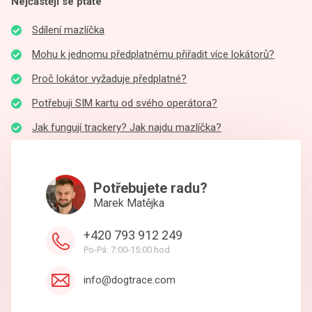
Nejčastěji se ptáte
Sdílení mazlíčka
Mohu k jednomu předplatnému přiřadit více lokátorů?
Proč lokátor vyžaduje předplatné?
Potřebuji SIM kartu od svého operátora?
Jak fungují trackery? Jak najdu mazlíčka?
Potřebujete radu?
Marek Matějka
+420 793 912 249
Po-Pá: 7:00-15:00 hod
info@dogtrace.com